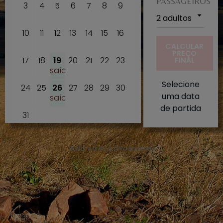
PASSAGEIROS
3
4
5
6
7
8
9
2 adultos
10
11
12
13
14
15
16
CALCULAR
PREÇO
17
18
19
20
21
22
23
FINAL
saída
Selecione
24
25
26
27
28
29
30
uma data
saída
de partida
31
Build: 4.0.95.0 (Production)
Selecione um dia para a sua
viagem