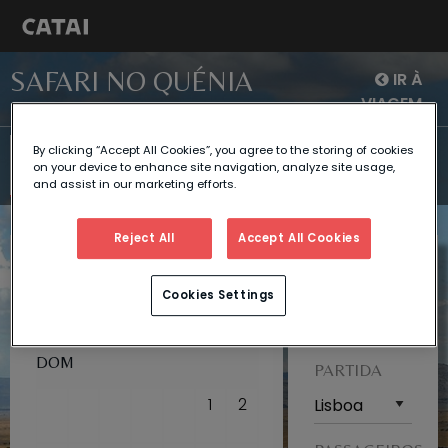
SAFARI NO QUÉNIA
IR À
VIAGEM
Safari No
Safari No
Safari No
By clicking “Accept All Cookies”, you agree to the storing of cookies
Safari No
Quénia E Costa
Quénia E
Quénia E
on your device to enhance site navigation, analyze site usage,
Quénia
De Mombaça
Zanzibar
Maldivas
and assist in our marketing efforts.
Reject All
Accept All Cookies
AGOSTO 2026
DESENHE A
Cookies Settings
SUA
VIAGEM
SEG
TER
QUA
QUI
SEX
SÁB
DOM
PARTIDA
1
2